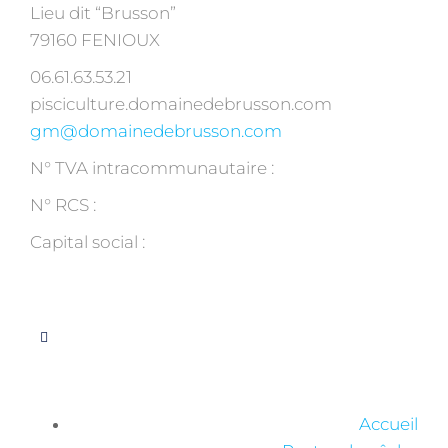
Lieu dit “Brusson”
79160 FENIOUX
06.61.63.53.21
pisciculture.domainedebrusson.com
gm@domainedebrusson.com
N° TVA intracommunautaire :
FR60839119468
N° RCS :
Niort B 839 119 468
Capital social :
2 000,00 €
Suivez-nous
Menu
Accueil