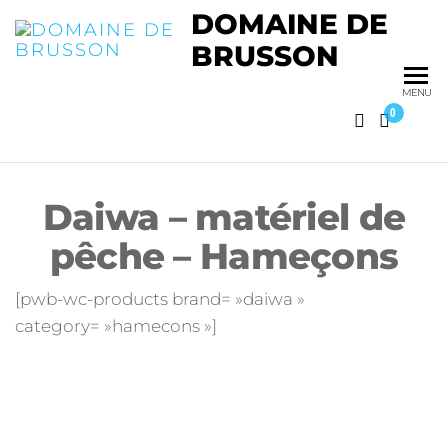
DOMAINE DE
BRUSSON
MENU
0
Daiwa – matériel de
pêche – Hameçons
[pwb-wc-products brand= »daiwa »
category= »hamecons »]
Domaine de Brusson