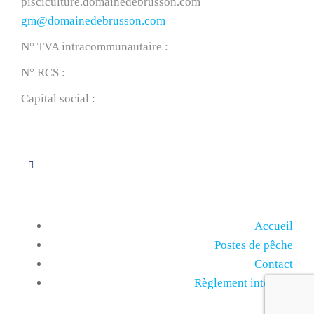
pisciculture.domainedebrusson.com
gm@domainedebrusson.com
N° TVA intracommunautaire :
FR60839119468
N° RCS :
Niort B 839 119 468
Capital social :
2 000,00 €
Suivez-nous
Menu
Accueil
Postes de pêche
Contact
Règlement intérieur