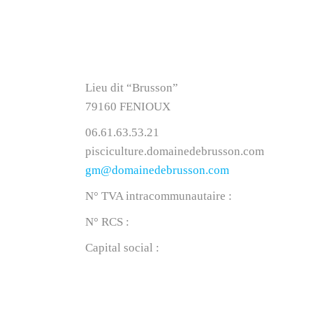
Domaine de Brusson
Lieu dit “Brusson”
79160 FENIOUX
06.61.63.53.21
pisciculture.domainedebrusson.com
gm@domainedebrusson.com
N° TVA intracommunautaire :
FR6083911946
N° RCS :
Niort B 839 119 468
Capital social :
2 000,00 €
Suivez-nous